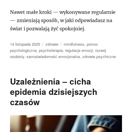
Nawet małe kroki — wykonywane regularnie
— zmieniają sposób, w jaki odpowiadasz na
świat i pozwalają żyć spokojniej.
Data
Kategorie
Tagi
14 listopada 2025
zdrowie
mindfulness
,
pomoc
publikacji
psychologiczna
,
psychoterapia
,
regulacja emocji
,
rozwój
osobisty
,
samoświadomość emocjonalna
,
zdrowie psychiczne
Uzależnienia – cicha
epidemia dzisiejszych
czasów