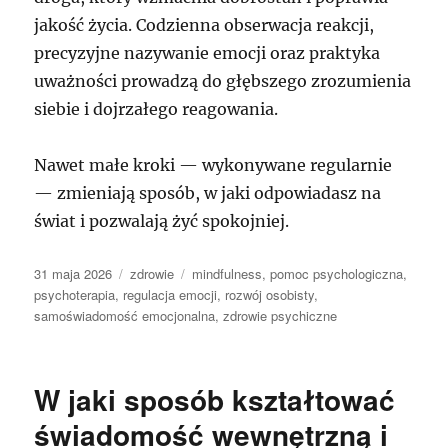
jakość życia. Codzienna obserwacja reakcji,
precyzyjne nazywanie emocji oraz praktyka
uważności prowadzą do głębszego zrozumienia
siebie i dojrzałego reagowania.
Nawet małe kroki — wykonywane regularnie
— zmieniają sposób, w jaki odpowiadasz na
świat i pozwalają żyć spokojniej.
Data
Kategorie
Tagi
31 maja 2026
zdrowie
mindfulness
,
pomoc psychologiczna
,
publikacji
psychoterapia
,
regulacja emocji
,
rozwój osobisty
,
samoświadomość emocjonalna
,
zdrowie psychiczne
W jaki sposób kształtować
świadomość wewnętrzną i