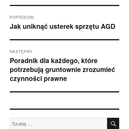
Nawigacja
POPRZEDNI
wpisu
Jak uniknąć usterek sprzętu AGD
Poprzedni
wpis:
NASTĘPNY
Poradnik dla każdego, które
Następny
potrzebują gruntownie zrozumieć
wpis:
czynności prawne
SZU
Szukaj: