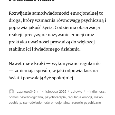
Rozwijanie samoświadomości emocjonalnej to
droga, który wzmacnia równowagę psychiczną i
poprawia jakość życia. Codzienna obserwacja
reakcji, precyzyjne nazywanie emocji oraz
praktyka uważności prowadzą do większej
stabilności i świadomego działania.
Nawet małe kroki — wykonywane regularnie
— zmieniają sposób, w jaki odpowiadasz na
świat i pozwalają żyć spokojniej.
Autor
Data
Kategorie
Tagi
zapnowe346
14 listopada 2025
zdrowie
mindfulness
,
publikacji
pomoc psychologiczna
,
psychoterapia
,
regulacja emocji
,
rozwój
osobisty
,
samoświadomość emocjonalna
,
zdrowie psychiczne