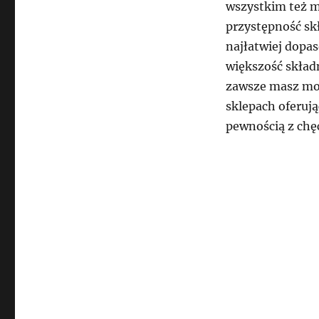
wszystkim też m
przystępność sk
najłatwiej dopas
większość skład
zawsze masz moż
sklepach oferuj
pewnością z chęc