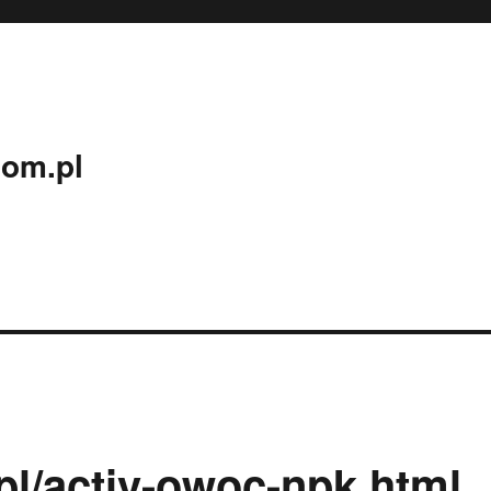
com.pl
.pl/activ-owoc-npk.html