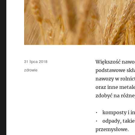
Data
31 lipca 2018
Większość nawoz
publikacji
Kategorie
zdrowie
podstawowe skład
nawozy w rolnic
oraz inne metal
zdobyć na różnej
• komposty i in
• odpady, takie
przemysłowe.