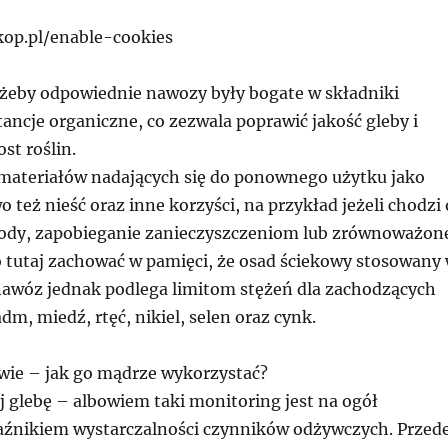
rkop.pl/enable-cookies
 ażeby odpowiednie nawozy były bogate w składniki
ancje organiczne, co zezwala poprawić jakość gleby i
st roślin.
materiałów nadających się do ponownego użytku jako
też nieść oraz inne korzyści, na przykład jeżeli chodzi 
ody, zapobieganie zanieczyszczeniom lub zrównoważon
o tutaj zachować w pamięci, że osad ściekowy stosowany
 nawóz jednak podlega limitom stężeń dla zachodzących
dm, miedź, rtęć, nikiel, selen oraz cynk.
wie – jak go mądrze wykorzystać?
j glebę – albowiem taki monitoring jest na ogół
źnikiem wystarczalności czynników odżywczych. Przed