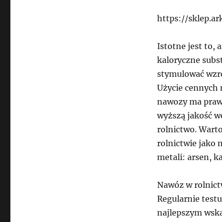
https://sklep.a
Istotne jest to,
kaloryczne subst
stymulować wzro
Użycie cennych 
nawozy ma prawo 
wyższą jakość w
rolnictwo. Wart
rolnictwie jako
metali: arsen, ka
Nawóz w rolnict
Regularnie testu
najlepszym wska