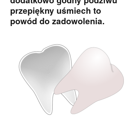
większe
przepiękny uśmiech to
deficyty
w
powód do zadowolenia.
zębach
a
także
ich
zgubę