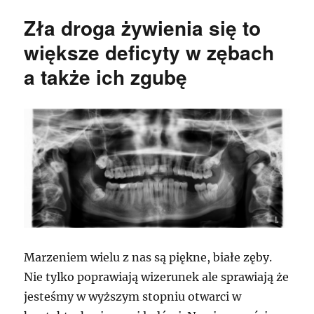
odżywiania
Zła droga żywienia się to
się
to
większe deficyty w zębach
większe
a także ich zgubę
niedostatki
w
jamie
ustnej
a
również
ich
zgubę
Marzeniem wielu z nas są piękne, białe zęby.
Nie tylko poprawiają wizerunek ale sprawiają że
jesteśmy w wyższym stopniu otwarci w