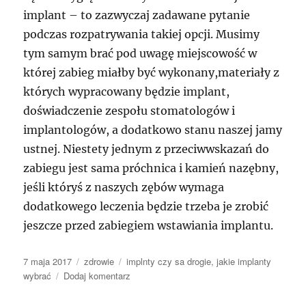
implant – to zazwyczaj zadawane pytanie
podczas rozpatrywania takiej opcji. Musimy
tym samym brać pod uwagę miejscowość w
której zabieg miałby być wykonany,materiały z
których wypracowany będzie implant,
doświadczenie zespołu stomatologów i
implantologów, a dodatkowo stanu naszej jamy
ustnej. Niestety jednym z przeciwwskazań do
zabiegu jest sama próchnica i kamień nazębny,
jeśli któryś z naszych zębów wymaga
dodatkowego leczenia będzie trzeba je zrobić
jeszcze przed zabiegiem wstawiania implantu.
Data
Kategorie
Tagi
7 maja 2017
zdrowie
implnty czy sa drogie
,
jakie implanty
publikacji
do
wybrać
Dodaj komentarz
Zła
sposób