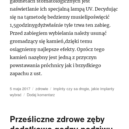
gabinetach stomatologicznych jest
naświetlanie ich specjalną lampą UV. Decydując
się na tąmetodę bedziemy musielipoświęcić
1,5godzinygdyżwłaśnie tyle trwa ten zabieg.
Przed zabiegiem wybielania należy usunąć
gromadzący się kamień,dzięki temu
osiągniemy najlepsze efekty. Oprócz tego
kamień nazębny jest jedną z przyczyn
powstawania próchnicy jak i brzydkiego
zapachu z ust.
Data
Kategorie
Tagi
5 maja 2017
zdrowie
implnty czy sa drogie
,
jakie implanty
publikacji
do
wybrać
Dodaj komentarz
Zła
droga
żywienia
Prześliczne zdrowe zęby
się
to
dodatkowo godny podziwu