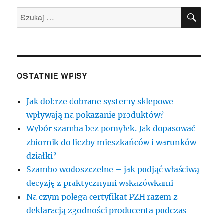
SZU
godny
Szukaj:
podziwu
przepiękny
uśmiech
to
powód
do
OSTATNIE WPISY
zadowolenia.
Jak dobrze dobrane systemy sklepowe
wpływają na pokazanie produktów?
Wybór szamba bez pomyłek. Jak dopasować
zbiornik do liczby mieszkańców i warunków
działki?
Szambo wodoszczelne – jak podjąć właściwą
decyzję z praktycznymi wskazówkami
Na czym polega certyfikat PZH razem z
deklaracją zgodności producenta podczas