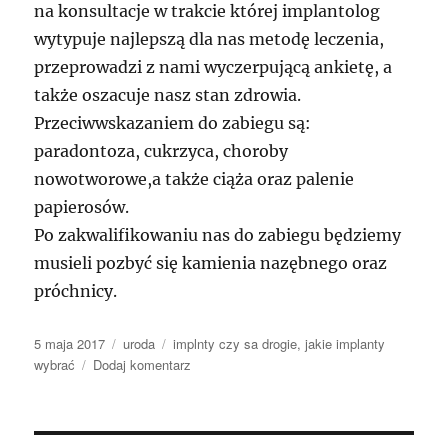
na konsultacje w trakcie której implantolog
wytypuje najlepszą dla nas metodę leczenia,
przeprowadzi z nami wyczerpującą ankietę, a
także oszacuje nasz stan zdrowia.
Przeciwwskazaniem do zabiegu są:
paradontoza, cukrzyca, choroby
nowotworowe,a także ciąża oraz palenie
papierosów.
Po zakwalifikowaniu nas do zabiegu będziemy
musieli pozbyć się kamienia nazębnego oraz
próchnicy.
Data
Kategorie
Tagi
5 maja 2017
uroda
implnty czy sa drogie
,
jakie implanty
publikacji
do
wybrać
Dodaj komentarz
Prześliczne
zdrowe
zęby
dodatkowo