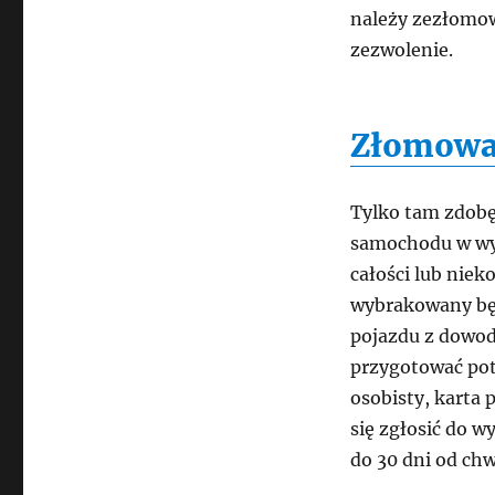
należy zezłomow
zezwolenie.
Złomowa
Tylko tam zdob
samochodu w wy
całości lub niek
wybrakowany będ
pojazdu z dowod
przygotować po
osobisty, karta 
się zgłosić do w
do 30 dni od ch