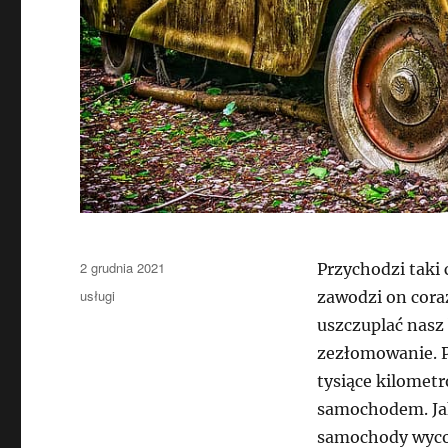
Data
2 grudnia 2021
Przychodzi taki
publikacji
Kategorie
usługi
zawodzi on coraz
uszczuplać nasz
zezłomowanie. P
tysiące kilomet
samochodem. Ja
samochody wycof