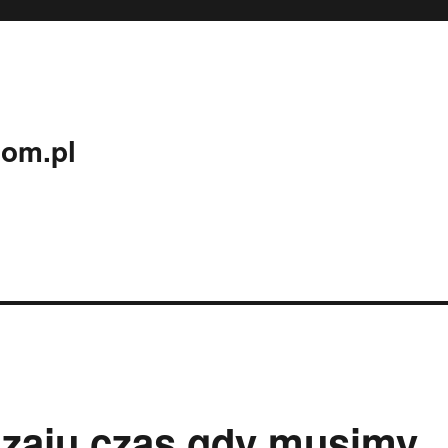
com.pl
dzaju czas gdy musimy