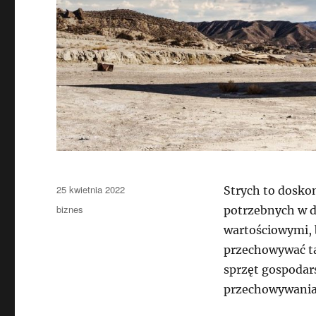
Data
25 kwietnia 2022
Strych to dosko
publikacji
Kategorie
biznes
potrzebnych w d
wartościowymi, 
przechowywać ta
sprzęt gospoda
przechowywania 