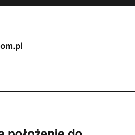
com.pl
e położenie do