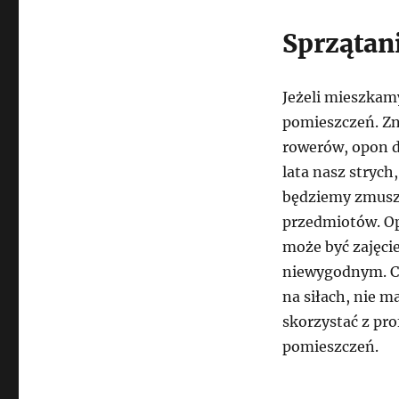
Sprzątan
Jeżeli mieszkam
pomieszczeń. Zn
rowerów, opon d
lata nasz strych
będziemy zmusze
przedmiotów. Op
może być zajęci
niewygodnym. Co 
na siłach, nie 
skorzystać z pro
pomieszczeń.