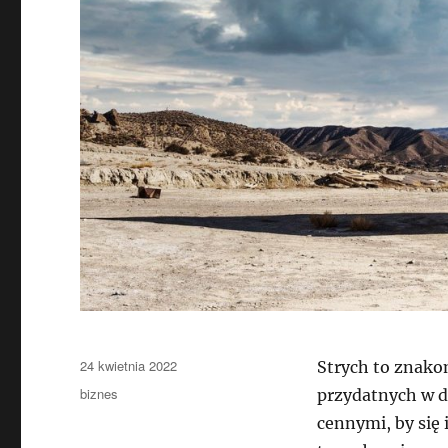
Data
24 kwietnia 2022
Strych to znako
publikacji
Kategorie
biznes
przydatnych w d
cennymi, by się