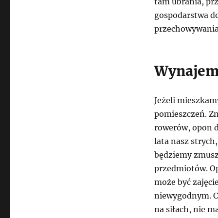
tam ubrania, prz
gospodarstwa d
przechowywania 
Wynajem
Jeżeli mieszkam
pomieszczeń. Zn
rowerów, opon d
lata nasz strych
będziemy zmusz
przedmiotów. Op
może być zajęci
niewygodnym. Co 
na siłach, nie 