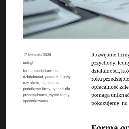
Data
17 kwietnia 2026
Rozwijanie firmy
publikacji
Kategorie
usługi
przychody. Jedn
Tagi
forma opodatkowania
działalności, kt
działalności
,
podatek liniowy
roku przedsiębio
czy skala
,
rozliczenia
opłacalność zal
podatkowe firmy
,
ryczałt dla
przedsiębiorcy
,
wybór formy
pomaga uniknąć
opodatkowania
pokazujemy, na 
Forma op