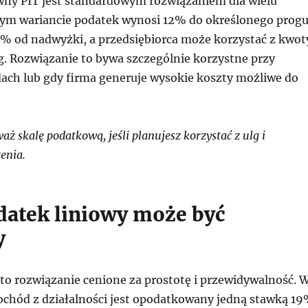
ny PIT jest standardowym rozwiązaniem dla wielu
 tym wariancie podatek wynosi 12% do określonego prog
% od nadwyżki, a przedsiębiorca może korzystać z kwot
lg. Rozwiązanie to bywa szczególnie korzystne przy
ach lub gdy firma generuje wysokie koszty możliwe do
 skalę podatkową, jeśli planujesz korzystać z ulg i
enia.
datek liniowy może być
y
 to rozwiązanie cenione za prostotę i przewidywalność. 
ochód z działalności jest opodatkowany jedną stawką 1