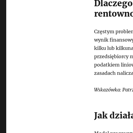
Dlaczego
rentowno
Częstym proble
wynik finansowy
kilku lub kilku
przedsiębiorcy 
podatkiem liniow
zasadach nalicz
Wskazówka: Patrz
Jak dzia