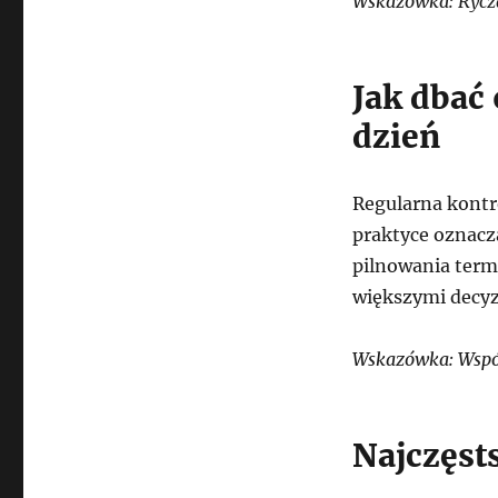
Wskazówka: Ryczał
Jak dbać
dzień
Regularna kont
praktyce oznacz
pilnowania term
większymi decy
Wskazówka: Współ
Najczęst