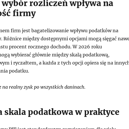
 wybór rozliczeń wpływa na
ść firmy
mem firm jest bagatelizowanie wpływu podatków na
. Różnice między dostępnymi opcjami mogą sięgać naw
nastu procent rocznego dochodu. W 2026 roku
mogą wybierać głównie między skalą podatkową,
ym i ryczałtem, a każda z tych opcji opiera się na innyc
ania podatku.
 na realny zysk po wszystkich daninach.
ła skala podatkowa w praktyce