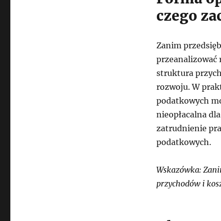
czego za
Zanim przedsięb
przeanalizować r
struktura przy
rozwoju. W prak
podatkowych moż
nieopłacalna dl
zatrudnienie pr
podatkowych.
Wskazówka: Zanim
przychodów i kos