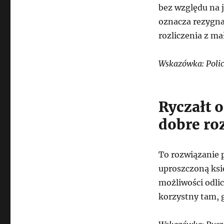
bez względu na j
oznacza rezygna
rozliczenia z m
Wskazówka: Policz
Ryczałt 
dobre ro
To rozwiązanie 
uproszczoną księ
możliwości odli
korzystny tam, g