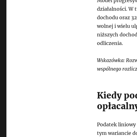
Model progresyw
działalności. W
dochodu oraz 32
wolnej i wielu u
niższych dochod
odliczenia.
Wskazówka: Rozważ
wspólnego rozlicz
Kiedy po
opłacaln
Podatek liniowy
tym wariancie d