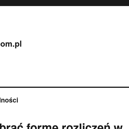
com.pl
lności
rać formę rozliczeń w