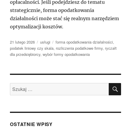
opłacalności. Jeśli podejdziesz do tematu
strategicznie, forma opodatkowania
działalności może stać się realnym narzędziem
optymalizacji kosztów.
Data
Kategorie
Tagi
21 lutego 2026
usługi
forma opodatkowania działalności
,
publikacji
podatek liniowy czy skala
,
rozliczenia podatkowe firmy
,
ryczałt
dla przedsiębiorcy
,
wybór formy opodatkowania
SZU
Szukaj:
OSTATNIE WPISY