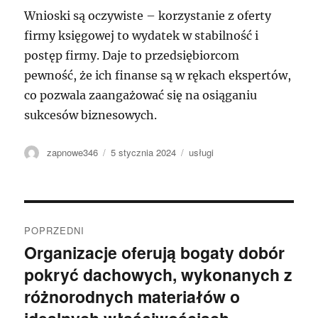
Wnioski są oczywiste – korzystanie z oferty
firmy księgowej to wydatek w stabilność i
postęp firmy. Daje to przedsiębiorcom
pewność, że ich finanse są w rękach ekspertów,
co pozwala zaangażować się na osiąganiu
sukcesów biznesowych.
Autor
Data
Kategorie
zapnowe346
5 stycznia 2024
usługi
publikacji
Nawigacja
POPRZEDNI
wpisu
Organizacje oferują bogaty dobór
Poprzedni
pokryć dachowych, wykonanych z
wpis:
różnorodnych materiałów o