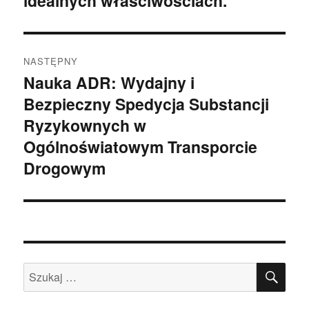
idealnych właściwościach.
NASTĘPNY
Nauka ADR: Wydajny i
Następny
Bezpieczny Spedycja Substancji
wpis:
Ryzykownych w
Ogólnoświatowym Transporcie
Drogowym
SZU
Szukaj: