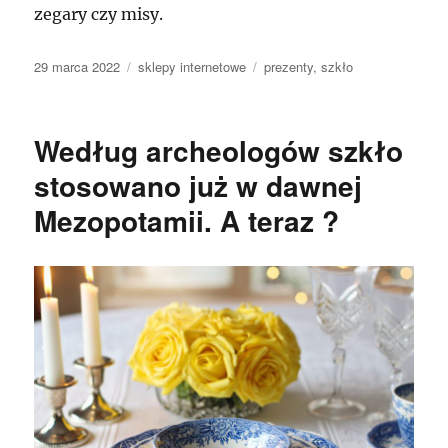
zegary czy misy.
Data
Kategorie
Tagi
29 marca 2022
sklepy internetowe
prezenty
,
szkło
publikacji
Według archeologów szkło
stosowano już w dawnej
Mezopotamii. A teraz ?