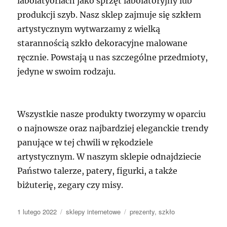
labolatyoriach jako sprzęt labolatoryjny lub
produkcji szyb. Nasz sklep zajmuje się szkłem
artystycznym wytwarzamy z wielką
starannością szkło dekoracyjne malowane
ręcznie. Powstają u nas szczególne przedmioty,
jedyne w swoim rodzaju.
Wszystkie nasze produkty tworzymy w oparciu
o najnowsze oraz najbardziej eleganckie trendy
panujące w tej chwili w rękodziele
artystycznym. W naszym sklepie odnajdziecie
Państwo talerze, patery, figurki, a także
biżuterię, zegary czy misy.
Data
Kategorie
Tagi
1 lutego 2022
sklepy internetowe
prezenty
,
szkło
publikacji