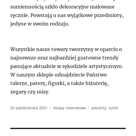
sumiennością szkło dekoracyjne malowane
ręcznie. Powstają u nas wyjątkowe przedmioty,
jedyne w swoim rodzaju.
Wszystkie nasze towary tworzymy w oparciu o
najnowsze oraz najbardziej gustowne trendy
panujące aktualnie w rękodziele artystycznym.
W naszym sklepie odnajdziecie Państwo
talerze, patery, figurki, a także biżuterię,
zegary czy misy.
Data
Kategorie
Tagi
20 października 2021
sklepy internetowe
prezenty
,
szkło
publikacji