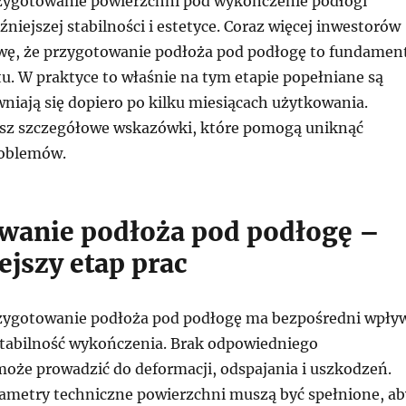
zygotowanie powierzchni pod wykończenie podłogi
óźniejszej stabilności i estetyce. Coraz więcej inwestorów
awę, że przygotowanie podłoża pod podłogę to fundamen
. W praktyce to właśnie na tym etapie popełniane są
wniają się dopiero po kilku miesiącach użytkowania.
esz szczegółowe wskazówki, które pomogą uniknąć
oblemów.
wanie podłoża pod podłogę –
ejszy etap prac
zygotowanie podłoża pod podłogę ma bezpośredni wpły
stabilność wykończenia. Brak odpowiedniego
oże prowadzić do deformacji, odspajania i uszkodzeń.
metry techniczne powierzchni muszą być spełnione, ab