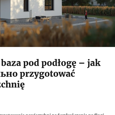
 baza pod podłogę – jak
ьно przygotować
zchnię