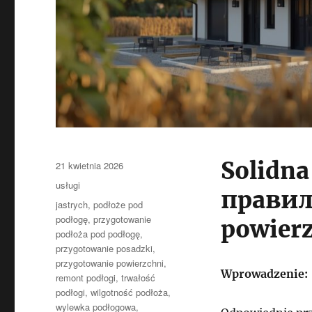
Solidna
Data
21 kwietnia 2026
publikacji
Kategorie
usługi
правил
Tagi
jastrych
,
podłoże pod
podłogę
,
przygotowanie
powier
podłoża pod podłogę
,
przygotowanie posadzki
,
przygotowanie powierzchni
,
Wprowadzenie:
remont podłogi
,
trwałość
podłogi
,
wilgotność podłoża
,
wylewka podłogowa
,