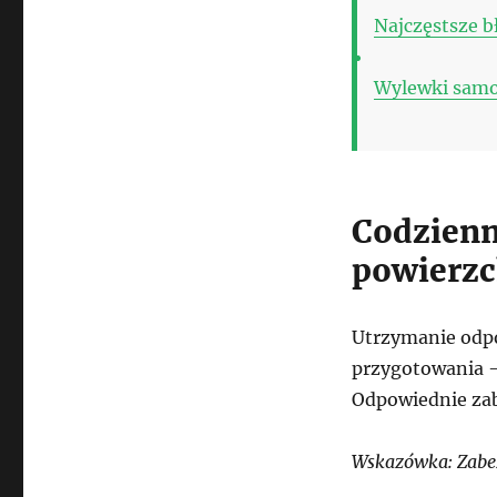
Najczęstsze b
Wylewki samop
Codzienn
powierzc
Utrzymanie odpo
przygotowania –
Odpowiednie zab
Wskazówka: Zabez