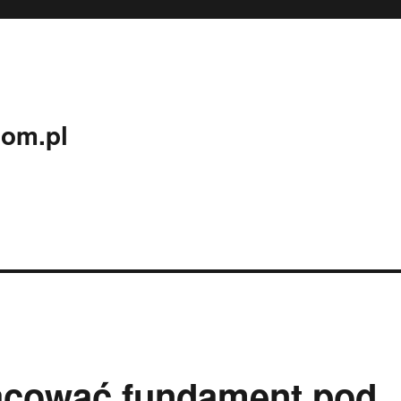
com.pl
acować fundament pod