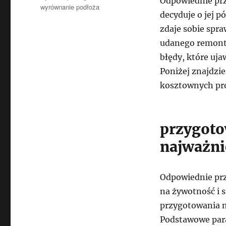
Odpowiednie pr
wyrównanie podłoża
decyduje o jej p
zdaje sobie spr
udanego remontu
błędy, które uja
Poniżej znajdzi
kosztownych pr
przygoto
najważni
Odpowiednie pr
na żywotność i 
przygotowania m
Podstawowe para