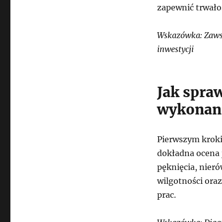
zapewnić trwałoś
Wskazówka: Zawsz
inwestycji
Jak spra
wykonan
Pierwszym kroki
dokładna ocena 
pęknięcia, nieró
wilgotności ora
prac.