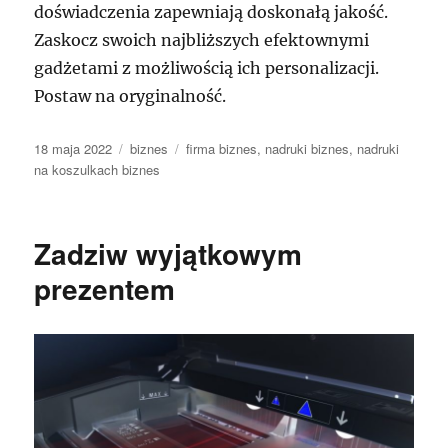
doświadczenia zapewniają doskonałą jakość.
Zaskocz swoich najbliższych efektownymi
gadżetami z możliwością ich personalizacji.
Postaw na oryginalność.
Data
Kategorie
Tagi
18 maja 2022
biznes
firma biznes
,
nadruki biznes
,
nadruki
publikacji
na koszulkach biznes
Zadziw wyjątkowym
prezentem