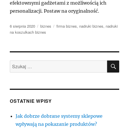
efektownymi gadżetami z możliwością ich
personalizacji. Postaw na oryginalność.
Data
Kategorie
Tagi
6 sierpnia 2020
biznes
firma biznes
,
nadruki biznes
,
nadruki
publikacji
na koszulkach biznes
SZU
Szukaj:
OSTATNIE WPISY
Jak dobrze dobrane systemy sklepowe
wpływają na pokazanie produktów?