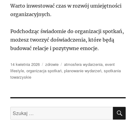
Warto inwestować czas w rozwój umiejętności
organizacyjnych.
Podchodząc świadomie do organizacji spotkań,
możesz tworzyć doświadczenia, które będą
budować relacje i pozytywne emocje.
Data
Kategorie
Tagi
14 kwietnia 2026
zdrowie
atmosfera wydarzenia
,
event
publikacji
lifestyle
,
organizacja spotkań
,
planowanie wydarzeń
,
spotkania
towarzyskie
SZU
Szukaj: