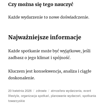
Czy można się tego nauczyć
Każde wydarzenie to nowe doświadczenie.
Najważniejsze informacje
Każde spotkanie może być wyjątkowe, jeśli
zadbasz o jego klimat i spójność.
Kluczem jest konsekwencja, analiza i ciągłe
doskonalenie.
Data
Kategorie
Tagi
20 kwietnia 2026
zdrowie
atmosfera wydarzenia
,
event
publikacji
lifestyle
,
organizacja spotkań
,
planowanie wydarzeń
,
spotkania
towarzyskie