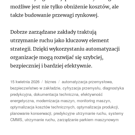
możliwe jest nie tylko obniżenie kosztów, ale
także budowanie przewagi rynkowej.
Dobrze zarządzane zakłady traktują
utrzymanie ruchu jako kluczowy element
strategii. Dzięki wykorzystaniu automatyzacji
organizacje mogą rozwijać się szybciej,
bezpieczniej i bardziej efektywnie.
Data
Kategorie
Tagi
15 kwietnia 2026
biznes
automatyzacja przemysłowa
,
publikacji
bezpieczeństwo w zakładzie
,
cyfryzacja przemysłu
,
diagnostyka
predykcyjna
,
dokumentacja techniczna
,
efektywność
energetyczna
,
modernizacja maszyn
,
monitoring maszyn
,
optymalizacja kosztów technicznych
,
optymalizacja produkcji
,
planowanie konserwacji
,
predykcyjne utrzymanie ruchu
,
systemy
CMMS
,
utrzymanie ruchu
,
zarządzanie parkiem maszynowym