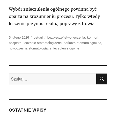
Wybór znieczulenia ogólnego powinna być
oparta na zrozumieniu procesu. Tylko wtedy
leczenie przynosi realną poprawę zdrowia.
Data
Kategorie
Tagi
5 lutego 2026
usługi
bezpieczeństwo leczenia
,
komfort
publikacji
pacjenta
,
leczenie stomatologiczne
,
narkoza stomatologiczna
,
nowoczesna stomatologia
,
znieczulenie ogólne
SZU
Szukaj:
OSTATNIE WPISY