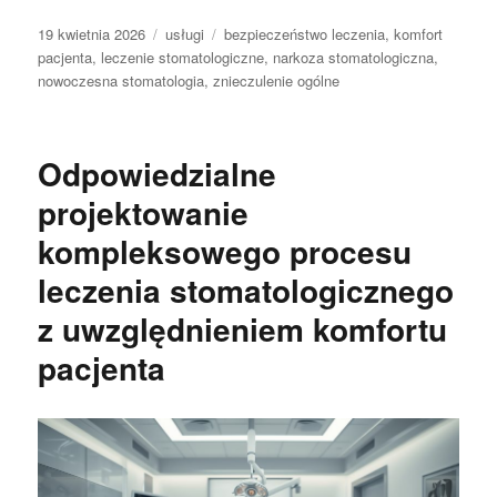
Data
Kategorie
Tagi
19 kwietnia 2026
usługi
bezpieczeństwo leczenia
,
komfort
publikacji
pacjenta
,
leczenie stomatologiczne
,
narkoza stomatologiczna
,
nowoczesna stomatologia
,
znieczulenie ogólne
Odpowiedzialne
projektowanie
kompleksowego procesu
leczenia stomatologicznego
z uwzględnieniem komfortu
pacjenta