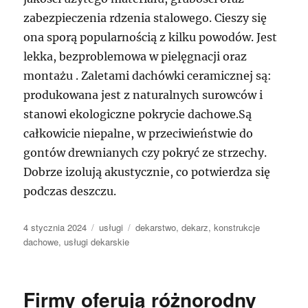
zabezpieczenia rdzenia stalowego. Cieszy się
ona sporą popularnością z kilku powodów. Jest
lekka, bezproblemowa w pielęgnacji oraz
montażu . Zaletami dachówki ceramicznej są:
produkowana jest z naturalnych surowców i
stanowi ekologiczne pokrycie dachowe.Są
całkowicie niepalne, w przeciwieństwie do
gontów drewnianych czy pokryć ze strzechy.
Dobrze izolują akustycznie, co potwierdza się
podczas deszczu.
Data
Kategorie
Tagi
4 stycznia 2024
usługi
dekarstwo
,
dekarz
,
konstrukcje
publikacji
dachowe
,
usługi dekarskie
Firmy oferują różnorodny