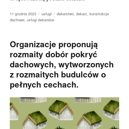
Data
Kategorie
Tagi
11 grudnia 2023
usługi
dekarstwo
,
dekarz
,
konstrukcje
publikacji
dachowe
,
usługi dekarskie
Organizacje proponują
rozmaity dobór pokryć
dachowych, wytworzonych
z rozmaitych budulców o
pełnych cechach.