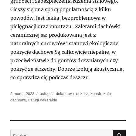
grubości i zabezpieczenia rdzenia stalowego.
Cieszy się ona sporą popularnością z kilku
powodów. Jest lekka, bezproblemowa w
pielęgnacji oraz montażu . Zaletami dachówki
ceramicznej są: produkowana jest z
naturalnych surowców i stanowi ekologiczne
pokrycie dachowe.Są całkowicie niepalne, w
przeciwieństwie do gontów drewnianych czy
pokryć ze strzechy. Dobrze izolują akustycznie,
co sprawdza się podczas deszczu.
Data
Kategorie
Tagi
2 marca 2023
usługi
dekarstwo
,
dekarz
,
konstrukcje
publikacji
dachowe
,
usługi dekarskie
SZU
Szukaj: