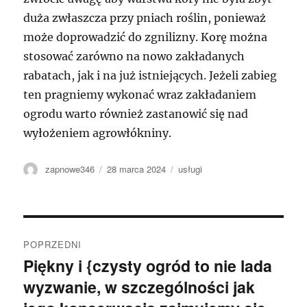
duża zwłaszcza przy pniach roślin, ponieważ
może doprowadzić do zgnilizny. Korę można
stosować zarówno na nowo zakładanych
rabatach, jak i na już istniejących. Jeżeli zabieg
ten pragniemy wykonać wraz zakładaniem
ogrodu warto również zastanowić się nad
wyłożeniem agrowłókniny.
Autor
Data
Kategorie
zapnowe346
28 marca 2024
usługi
publikacji
Nawigacja
POPRZEDNI
wpisu
Piękny i {czysty ogród to nie lada
Poprzedni
wyzwanie, w szczególności jak
wpis: