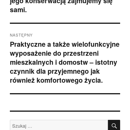
jego konserwacją zajmujemy się
sami.
NASTĘPNY
Praktyczne a także wielofunkcyjne
Następny
wyposażenie do przestrzeni
wpis:
mieszkalnych i domostw – istotny
czynnik dla przyjemnego jak
również komfortowego życia.
SZU
Szukaj: