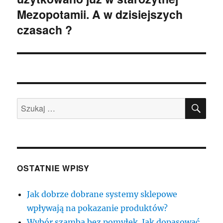
Mezopotamii. A w dzisiejszych
czasach ?
SZU
Szukaj:
OSTATNIE WPISY
Jak dobrze dobrane systemy sklepowe
wpływają na pokazanie produktów?
Wybór szamba bez pomyłek. Jak dopasować