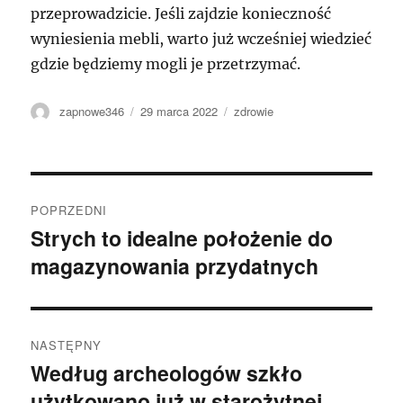
przeprowadzicie. Jeśli zajdzie konieczność
wyniesienia mebli, warto już wcześniej wiedzieć
gdzie będziemy mogli je przetrzymać.
Autor
Data
Kategorie
zapnowe346
29 marca 2022
zdrowie
publikacji
Nawigacja
POPRZEDNI
wpisu
Strych to idealne położenie do
Poprzedni
magazynowania przydatnych
wpis:
NASTĘPNY
Według archeologów szkło
Następny
użytkowano już w starożytnej
wpis: